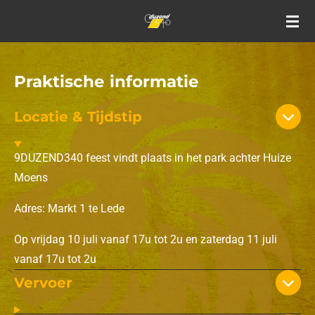
Ga
direct
naar
de
Praktische informatie
hoofdinhoud
Locatie & Tijdstip
9DUZEND340 feest vindt plaats in het park achter Huize
Moens
Adres: Markt 1 te Lede
Op vrijdag 10 juli vanaf 17u tot 2u en zaterdag 11 juli
vanaf 17u tot 2u
Vervoer