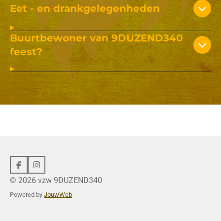
Eet - en drankgelegenheden
Buurtbewoner van 9DUZEND340
feest?
F
I
a
n
© 2026 vzw 9DUZEND340
c
s
e
t
Powered by
JouwWeb
b
a
o
g
o
r