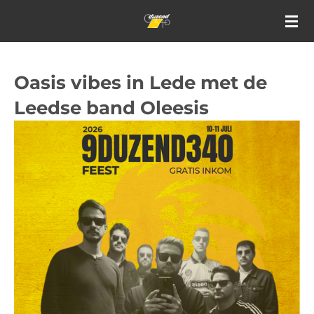
Ga
direct
naar
de
Oasis vibes in Lede met de
hoofdinhoud
Leedse band Oleesis