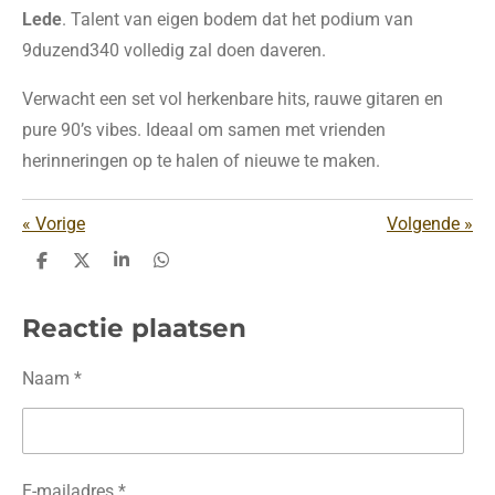
Lede
. Talent van eigen bodem dat het podium van
9duzend340 volledig zal doen daveren.
Verwacht een set vol herkenbare hits, rauwe gitaren en
pure 90’s vibes. Ideaal om samen met vrienden
herinneringen op te halen of nieuwe te maken.
«
Vorige
Volgende
»
D
D
S
D
e
e
h
e
l
e
a
l
e
l
r
e
Reactie plaatsen
n
e
n
Naam *
E-mailadres *